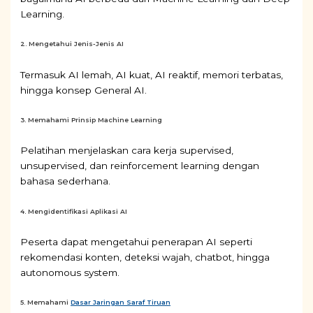
Learning.
2. Mengetahui Jenis-Jenis AI
Termasuk AI lemah, AI kuat, AI reaktif, memori terbatas,
hingga konsep General AI.
3. Memahami Prinsip Machine Learning
Pelatihan menjelaskan cara kerja supervised,
unsupervised, dan reinforcement learning dengan
bahasa sederhana.
4. Mengidentifikasi Aplikasi AI
Peserta dapat mengetahui penerapan AI seperti
rekomendasi konten, deteksi wajah, chatbot, hingga
autonomous system.
5. Memahami
Dasar Jaringan Saraf Tiruan