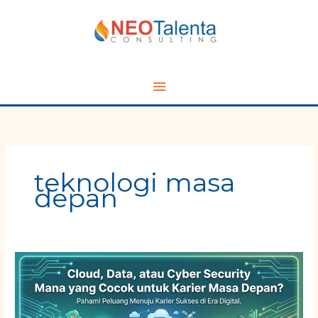
Skip
Main
to
content
Menu
teknologi masa
depan
Cloud,
Data,
atau
Cyber