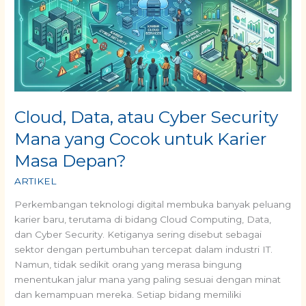
Security
Mana
yang
Cocok
untuk
Karier
Masa
Depan?
Cloud, Data, atau Cyber Security
Mana yang Cocok untuk Karier
Masa Depan?
ARTIKEL
Perkembangan teknologi digital membuka banyak peluang
karier baru, terutama di bidang Cloud Computing, Data,
dan Cyber Security. Ketiganya sering disebut sebagai
sektor dengan pertumbuhan tercepat dalam industri IT.
Namun, tidak sedikit orang yang merasa bingung
menentukan jalur mana yang paling sesuai dengan minat
dan kemampuan mereka. Setiap bidang memiliki