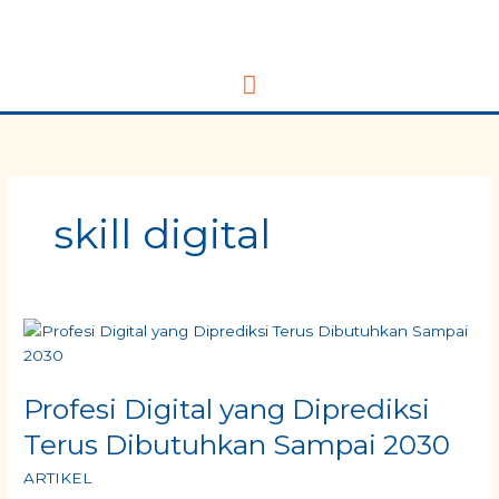
Skip
Main
to
content
Menu
skill digital
Profesi
Digital
yang
Profesi Digital yang Diprediksi
Diprediksi
Terus
Terus Dibutuhkan Sampai 2030
Dibutuhkan
Sampai
ARTIKEL