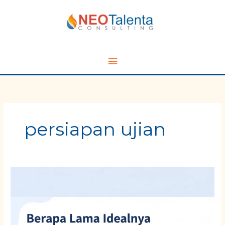
Skip
Main
to
content
Menu
persiapan ujian
Berapa
Lama
Idealnya
Persiapan
Sertifikasi?